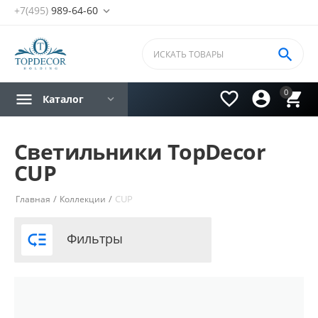
+7(495)
989-64-60


0



Каталог
Светильники TopDecor
CUP
/
/
CUP
Главная
Коллекции

Фильтры